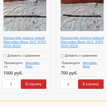
Кронштейн порога левый
Кронштейн порога правый
Mercedes-Benz GLC X253
Mercedes-Benz GLC X253
2015-2022г
2015-2022г
Добавить к сравнению
Добавить к сравнению
Производите
Mercedes-
Производите
Mercedes-
ль
Benz
ль
Benz
1000
руб.
700
руб.
В корзину
В корзину