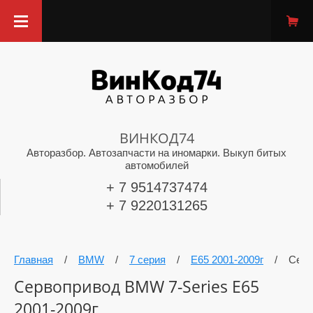
ВИНКОД74
Авторазбор. Автозапчасти на иномарки. Выкуп битых
автомобилей
+ 7 9514737474
+ 7 9220131265
Главная
/
BMW
/
7 серия
/
E65 2001-2009г
/
Серв
Сервопривод BMW 7-Series E65
2001-2009г